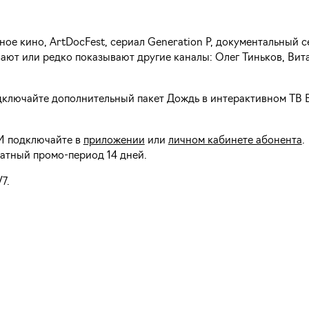
ое кино, ArtDocFest, сериал Generation P, документальный с
вают или редко показывают другие каналы: Олег Тиньков, Ви
одключайте дополнительный пакет Дождь в интерактивном ТВ Вл
 И подключайте в
приложении
или
личном кабинете абонента
.
латный промо-период 14 дней.
7.