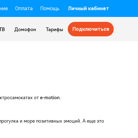
ние
Оплата
Помощь
Личный кабинет
Подключиться
ТВ
Домофон
Тарифы
ектросамокатах от
e-motion
.
рогулка и море позитивных эмоций. А еще это