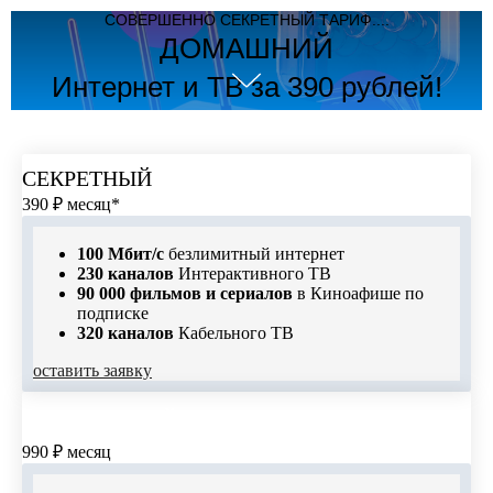
СОВЕРШЕННО СЕКРЕТНЫЙ ТАРИФ....
ДОМАШНИЙ
Интернет и ТВ за 390 рублей!
Только для новых подключений в Уссурийске
и Арсеньеве!
СЕКРЕТНЫЙ
390 ₽ месяц*
100 Мбит/с
безлимитный интернет
230 каналов
Интерактивного ТВ
90 000 фильмов и сериалов
в Киноафише по
подписке
320 каналов
Кабельного ТВ
оставить заявку
СКОРОСТНОЙ
990 ₽ месяц