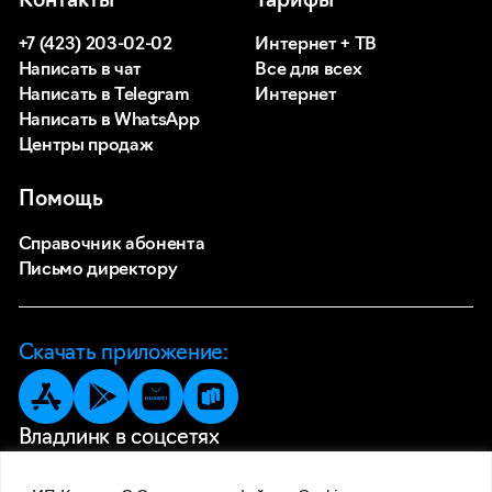
Контакты
Тарифы
Подключить
840
руб. / месяц
+7 (423) 203-02-02
Интернет + ТВ
Подключить
Написать в чат
Все для всех
Написать в Telegram
Интернет
ВСЁ ПРО СПОРТ
Интернет -
Написать в WhatsApp
Кабельное ТВ
100 Мбит/с
Ни одного матча мимо!
Центры продаж
Простой тариф
Помощь
Подключить
1390
990
руб. / месяц
Справочник абонента
250
руб. / месяц
Письмо директору
Интернет -
Дополнительные условия тарифных
500 Мбит/с
Интернет -
Скачать приложение:
планов
Интерактивное ТВ -
не включено
251 каналов
Интерактивное ТВ -
Киноафиша -
не включено
90 000 фильмов и сериалов
Киноафиша -
Владлинк в соцсетях
Кабельное ТВ -
не включено
320 каналов
Кабельное ТВ -