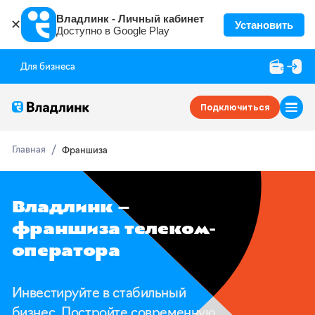
Владлинк - Личный кабинет
✕
Установить
Доступно в Google Play
Для бизнеса
Подключиться
Главная
Франшиза
Владлинк —
франшиза телеком-
оператора
Инвестируйте в стабильный
бизнес.
Постройте современную