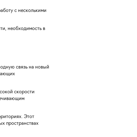
работу с несколькими
ти, необходимость в
водную связь на новый
ещающих
ысокой скорости
спечивающим
рриториях. Этот
ых пространствах