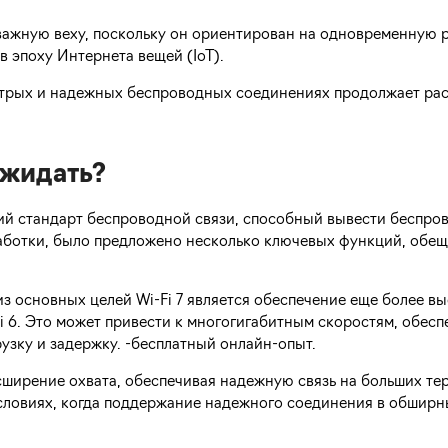
 важную веху, поскольку он ориентирован на одновременную 
в эпоху Интернета вещей (IoT).
ыстрых и надежных беспроводных соединениях продолжает рас
ожидать?
дущий стандарт беспроводной связи, способный вывести беспро
зработки, было предложено несколько ключевых функций, об
из основных целей Wi-Fi 7 является обеспечение еще более в
Fi 6. Это может привести к многогигабитным скоростям, обе
узку и задержку. -бесплатный онлайн-опыт.
асширение охвата, обеспечивая надежную связь на больших те
словиях, когда поддержание надежного соединения в обширн