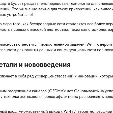
ндарте будут представлены передовые технологии для уменьш
ений. Это жизненно важно для таких приложений, как видео
ые устройства IoT.
 мере того, как беспроводные сети становятся все более пер
ость в средах с высокой плотностью, таких как стадионы, а
асность становится первостепенной задачей, Wi-Fi 7, вероят
асности для защиты данных и конфиденциальности пользова
детали и нововведения
, включает в себя ряд усовершенствований и инноваций, котор
ным разделением каналов (OFDMA): иот Основываясь на успе
эту технологию, позволяя более эффективно распределять пол
ый вход, множественный выход): Wi-Fi 7, вероятно, расшир