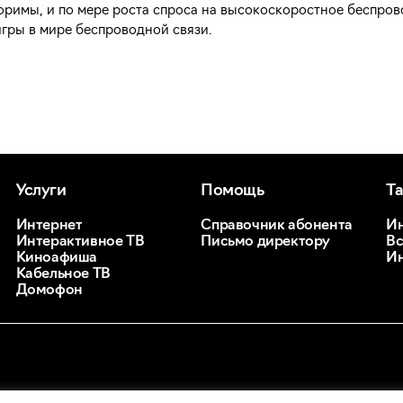
оримы, и по мере роста спроса на высокоскоростное беспров
игры в мире беспроводной связи.
Услуги
Помощь
Т
Интернет
Справочник абонента
Ин
Интерактивное ТВ
Письмо директору
Вс
Киноафиша
Ин
Кабельное ТВ
Домофон