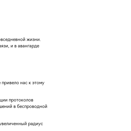
овседневной жизни.
язи, и в авангарде
е привело нас к этому
ации протоколов
чшений в беспроводной
 увеличенный радиус