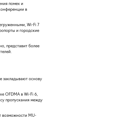
ения помех и
конференции в
егруженными, Wi-Fi 7
эропорты и городские
но, представит более
телей.
ые закладывают основу
хе OFDMA в Wi-Fi 6,
осу пропускания между
ит возможности MU-