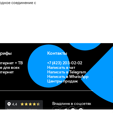
одное соединение с
арифы
Контакты
тернет + ТВ
+7 (423) 203-02-02
е для всех
Написать в чат
тернет
Написать в Telegram
Написать в WhatsApp
Центры продаж
Владлинк в соцсетях