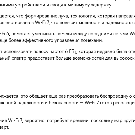
ькими устройствами и сводя к минимуму задержку.
ается, что формирование луча, технология, которая направл
шенствована в Wi-Fi 7, что повысит мощность и надежность с
-Fi 6, помогает уменьшить помехи между соседними сетями Wi-F
 еще более эффективного управления помехами.
дет использовать полосу частот 6 ГГц, которая недавно была от
льный спектр предоставит больше возможностей для высокос
должается, это обещает еще раз преобразовать беспроводную с
енной надежности и безопасности — Wi-Fi 7 готов революци
ние Wi-Fi 7, вероятно, потребует времени, поскольку маршрут
арт.