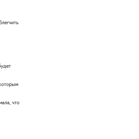
блегчить
будет
 которым
мала, что