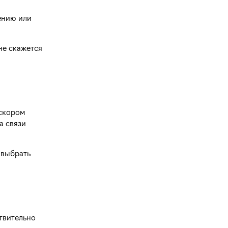
ению или
не скажется
 скором
а связи
 выбрать
ствительно