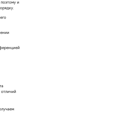
 поэтому и
порядку.
сего
чении
рференцией
та
 отличий
олучаем