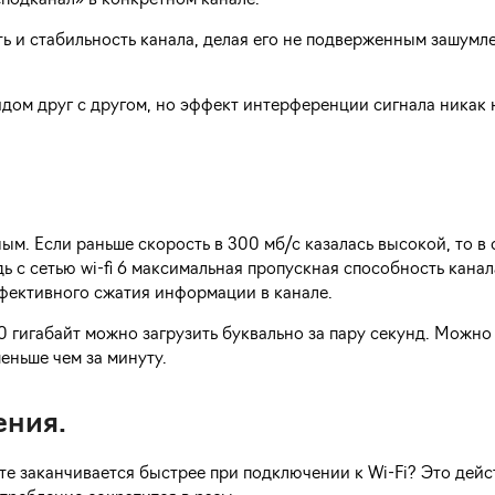
подканал» в конкретном канале.
ь и стабильность канала, делая его не подверженным зашумл
дом друг с другом, но эффект интерференции сигнала никак 
ым. Если раньше скорость в 300 мб/с казалась высокой, то в
ь с сетью wi-fi 6 максимальная пропускная способность канал
эффективного сжатия информации в канале.
0 гигабайт можно загрузить буквально за пару секунд. Можно
еньше чем за минуту.
ения.
ете заканчивается быстрее при подключении к Wi-Fi? Это дей