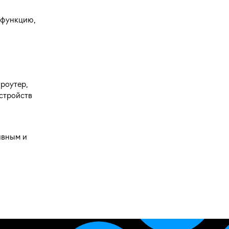
у функцию,
роутер,
стройств
ивным и