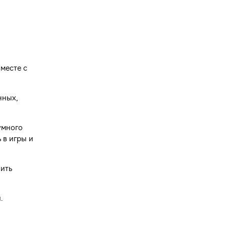
месте с
нных,
умного
 в игры и
ить
.