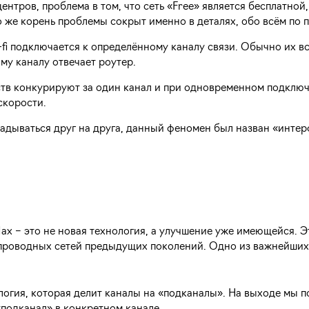
нтров, проблема в том, что сеть «Free» является бесплатной,
о же корень проблемы сокрыт именно в деталях, обо всём по 
-fi подключается к определённому каналу связи. Обычно их в
му каналу отвечает роутер.
йств конкурируют за один канал и при одновременном подклю
скорости.
адываться друг на друга, данный феномен был назван «инте
11ax – это не новая технология, а улучшение уже имеющейся. Э
спроводных сетей предыдущих поколений. Одно из важнейших
огия, которая делит каналы на «подканалы». На выходе мы п