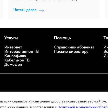
Читать далее
Услуги
Помощь
Т
Интернет
Справочник абонента
Ин
Интерактивное ТВ
Письмо директору
Вс
Киноафиша
Ин
Кабельное ТВ
Домофон
изации сервисов и повышения удобства пользования веб-сайтом. 
ательских данных, в соответствии с
Политикой в отношении обр