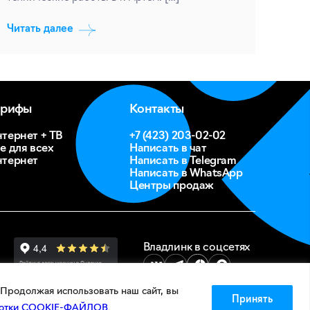
Читать далее
арифы
Контакты
тернет + ТВ
+7 (423) 203-02-02
е для всех
Написать в чат
тернет
Написать в Telegram
Написать в WhatsApp
Центры продаж
Владлинк в соцсетях
Продолжая использовать наш сайт, вы
Принять
аботки COOKIE-ФАЙЛОВ
.