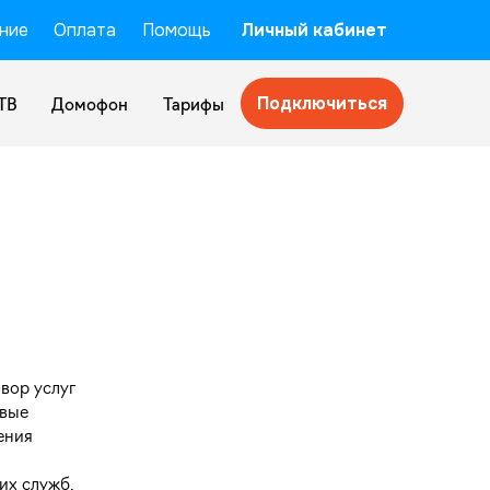
ние
Оплата
Помощь
Личный кабинет
Подключиться
ТВ
Домофон
Тарифы
вор услуг
овые
ения
их служб.