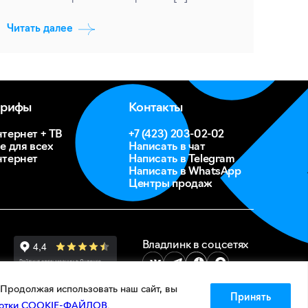
Читать далее
арифы
Контакты
тернет + ТВ
+7 (423) 203-02-02
е для всех
Написать в чат
тернет
Написать в Telegram
Написать в WhatsApp
Центры продаж
Владлинк в соцсетях
Продолжая использовать наш сайт, вы
Принять
аботки COOKIE-ФАЙЛОВ
.