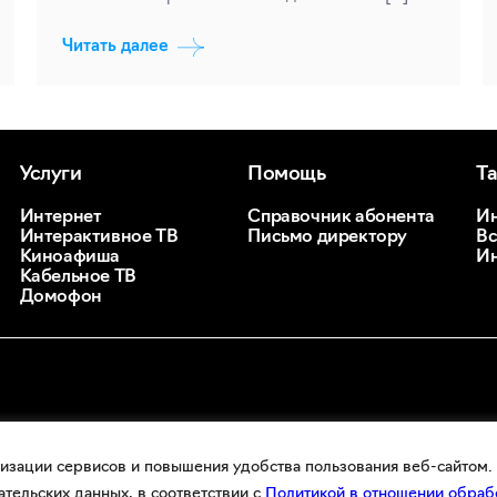
Читать далее
Услуги
Помощь
Т
Интернет
Справочник абонента
Ин
Интерактивное ТВ
Письмо директору
Вс
Киноафиша
Ин
Кабельное ТВ
Домофон
изации сервисов и повышения удобства пользования веб-сайтом. 
ательских данных, в соответствии с
Политикой в отношении обр