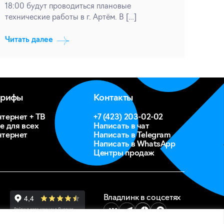
18:00 будут проводиться плановые
технические работы в г. Артём. В […]
Читать далее
арифы
Контакты
тернет + ТВ
+7 (423) 203-02-02
е для всех
Написать в чат
тернет
Написать в Telegram
Написать в WhatsApp
Центры продаж
Владлинк в соцсетях