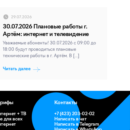
29.07.2026
30.07.2026 Плановые работы г.
Артём: интернет и телевидение
Уважаемые абоненты! 30.07.2026 с 09:00 до
18:00 будут проводиться плановые
технические работы в г. Артём. В […]
Читать далее
арифы
Контакты
тернет + ТВ
+7 (423) 203-02-02
е для всех
Написать в чат
тернет
Написать в Telegram
Написать в WhatsApp