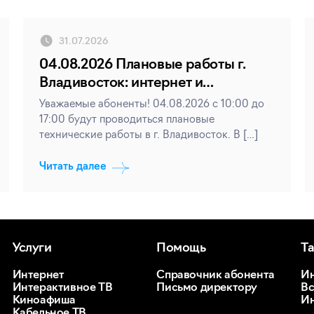
31.07.2026
04.08.2026 Плановые работы г.
Владивосток: интернет и
телевидение
Уважаемые абоненты! 04.08.2026 с 10:00 до
17:00 будут проводиться плановые
технические работы в г. Владивосток. В […]
Читать далее
Услуги
Помощь
Т
Интернет
Справочник абонента
Ин
Интерактивное ТВ
Письмо директору
Вс
Киноафиша
Ин
Кабельное ТВ