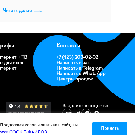
Читать далее
арифы
Контакты
тернет + ТВ
+7 (423) 203-02-02
е для всех
Написать в чат
тернет
Написать в Telegram
Написать в WhatsApp
Центры продаж
Владлинк в соцсетях
Продолжая использовать наш сайт, вы
Принять
аботки COOKIE-ФАЙЛОВ
.