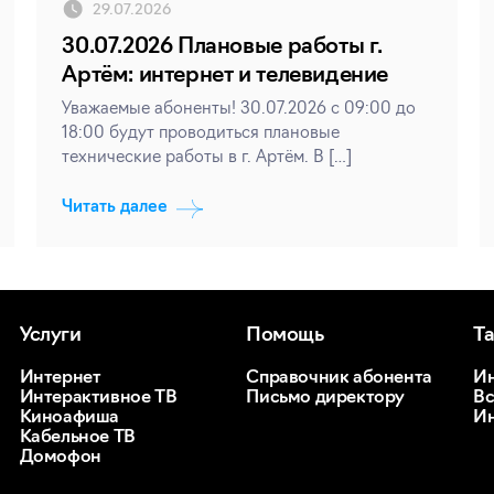
29.07.2026
30.07.2026 Плановые работы г.
Артём: интернет и телевидение
Уважаемые абоненты! 30.07.2026 с 09:00 до
18:00 будут проводиться плановые
технические работы в г. Артём. В […]
Читать далее
Услуги
Помощь
Т
Интернет
Справочник абонента
Ин
Интерактивное ТВ
Письмо директору
Вс
Киноафиша
Ин
Кабельное ТВ
Домофон