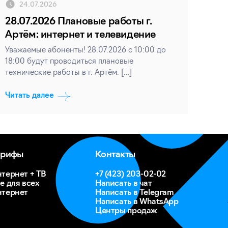
24.07.2026
28.07.2026 Плановые работы г.
Артём: интернет и телевидение
Уважаемые абоненты! 28.07.2026 с 10:00 до
18:00 будут проводиться плановые
технические работы в г. Артём. […]
Читать далее
арифы
Контакты
тернет + ТВ
+7 (423) 203-02-02
е для всех
Написать в чат
тернет
Написать в Telegram
Написать в WhatsApp
Центры продаж