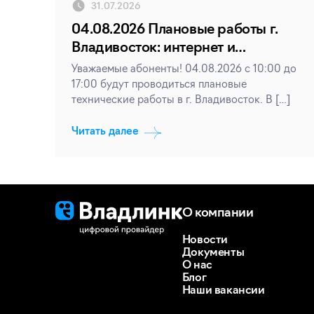
31.07.2026
04.08.2026 Плановые работы г.
Владивосток: интернет и
телевидение
Уважаемые абоненты! 04.08.2026 с 10:00 до
17:00 будут проводиться плановые
технические работы в г. Владивосток. В […]
Читать далее
О компании
Новости
Документы
О нас
Блог
Наши вакансии