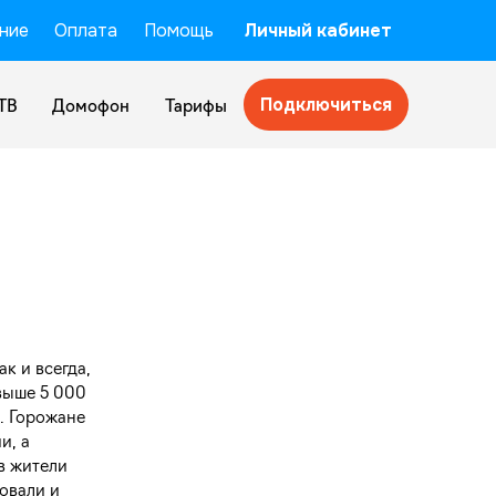
ние
Оплата
Помощь
Личный кабинет
Подключиться
ТВ
Домофон
Тарифы
к и всегда,
выше 5 000
. Горожане
и, а
в жители
овали и