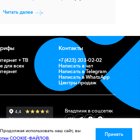
Читать далее
арифы
Контакты
тернет + ТВ
+7 (423) 203-02-02
е для всех
Написать в чат
тернет
Написать в Telegram
Написать в WhatsApp
Центры продаж
Владлинк в соцсетях
Продолжая использовать наш сайт, вы
Принять
аботки COOKIE-ФАЙЛОВ
.