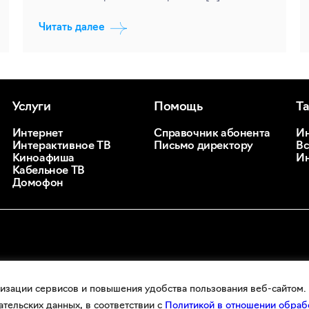
Читать далее
Услуги
Помощь
Т
Интернет
Справочник абонента
Ин
Интерактивное ТВ
Письмо директору
Вс
Киноафиша
Ин
Кабельное ТВ
Домофон
изации сервисов и повышения удобства пользования веб-сайтом. 
ательских данных, в соответствии с
Политикой в отношении обр