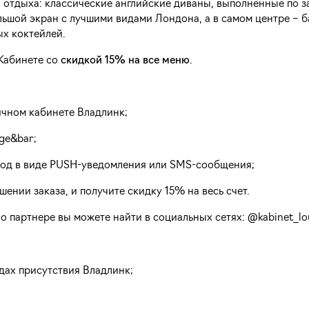
 отдыха: классические английские диваны, выполненные по з
льшой экран с лучшими видами Лондона, а в самом центре – б
ых коктейлей.
Кабинете со
скидкой 15% на все меню
.
ичном кабинете Владлинк;
ge&bar;
код в виде PUSH-уведомления или SMS-сообщения;
нии заказа, и получите скидку 15% на весь счет.
 партнере вы можете найти в социальных сетях: @kabinet_l
дах присутствия Владлинк;