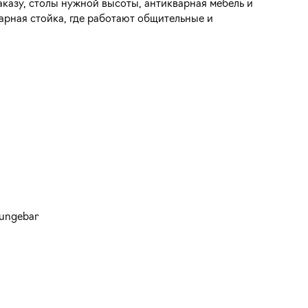
аказу, столы нужной высоты, антикварная мебель и
арная стойка, где работают общительные и
oungebar