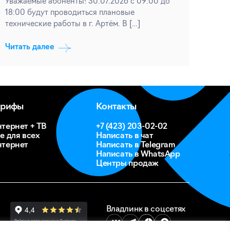
Уважаемые абоненты! 30.07.2026 с 09:00 до
18:00 будут проводиться плановые
технические работы в г. Артём. В […]
Читать далее
арифы
Контакты
тернет + ТВ
+7 (423) 203-02-02
е для всех
Написать в чат
тернет
Написать в Telegram
Написать в WhatsApp
Центры продаж
Владлинк в соцсетях