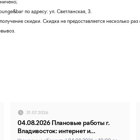
ничено;
unge&bar по адресу: ул. Светланская, 3.
олучение скидки. Скидка не предоставляется несколько раз 
овывоз.
31.07.2026
04.08.2026 Плановые работы г.
Владивосток: интернет и
телевидение