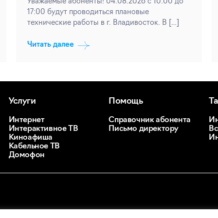
Уважаемые абоненты! 04.08.2026 с 10:00 до
17:00 будут проводиться плановые
технические работы в г. Владивосток. В […]
Читать далее
Услуги
Помощь
Т
Интернет
Справочник абонента
Ин
Интерактивное ТВ
Письмо директору
Вс
Киноафиша
Ин
Кабельное ТВ
Домофон