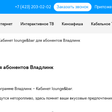
+7 (423) 203-02-02
Заказать звонок
Приложе
тернет
Интерактивное ТВ
Киноафиша
Кабельное 
Кабинет lounge&bar для абонентов Владлинк
я абонентов Владлинк
ограмме Владлинк – Кабинет lounge&bar.
едутся неторопливо, здесь помнят ваши вкусовые предпочтения