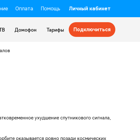
ние
Оплата
Помощь
Личный кабинет
Подключиться
ТВ
Домофон
Тарифы
алов
ратковременное ухудшение спутникового сигнала,
орбите оказывается ровно позади космических