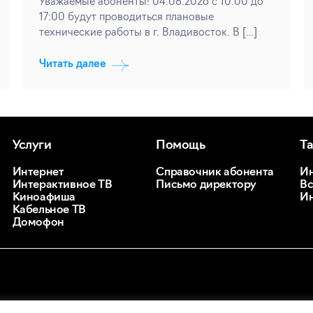
Уважаемые абоненты! 04.08.2026 с 10:00 до
17:00 будут проводиться плановые
технические работы в г. Владивосток. В […]
Читать далее
Услуги
Помощь
Т
Интернет
Справочник абонента
Ин
Интерактивное ТВ
Письмо директору
Вс
Киноафиша
Ин
Кабельное ТВ
Домофон