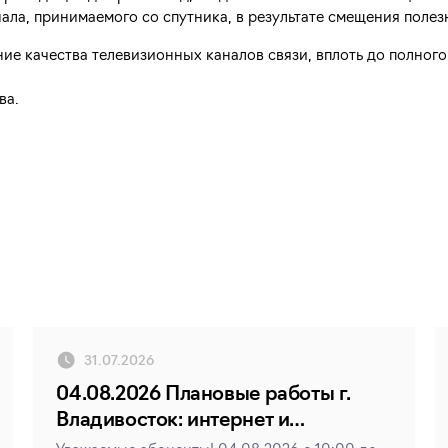
ала, принимаемого со спутника, в результате смещения поле
е качества телевизионных каналов связи, вплоть до полного
ва.
31.07.2026
04.08.2026 Плановые работы г.
Владивосток: интернет и
телевидение