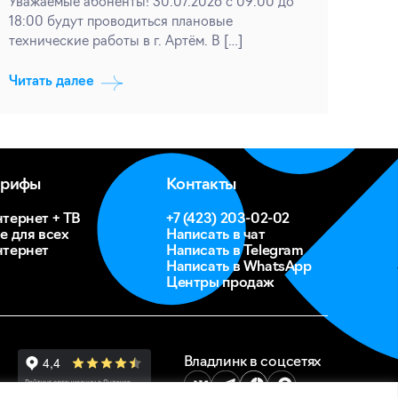
Уважаемые абоненты! 30.07.2026 с 09:00 до
18:00 будут проводиться плановые
технические работы в г. Артём. В […]
Читать далее
арифы
Контакты
тернет + ТВ
+7 (423) 203-02-02
е для всех
Написать в чат
тернет
Написать в Telegram
Написать в WhatsApp
Центры продаж
Владлинк в соцсетях