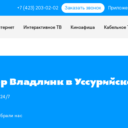
+7 (423) 203-02-02
Заказать звонок
Приложе
тернет
Интерактивное ТВ
Киноафиша
Кабельное 
р Владлинк в Уссурийск
 24/7
ыбрали нас