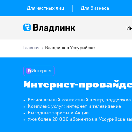
Для частных лиц
Для бизнеса
Ин
Главная
Владлинк в Уссурийске
Интернет
Интернет-провайде
Региональный контактный центр, поддержка
Комплекс услуг: интернет и телевидение
Выгодные тарифы и Акции
Уже более 20 000 абонентов в Уссурийске в