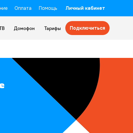
ние
Оплата
Помощь
Личный кабинет
Подключиться
ТВ
Домофон
Тарифы
е