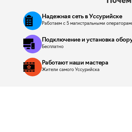
Почем
Надежная сеть в Уссурийске
Интернет -
Интернет -
500 Мбит/с
не включено
Работаем с 5 магистральными операторам
Интерактивное ТВ -
Интерактивное ТВ -
270 каналов
не включено
Киноафиша -
Киноафиша -
90 000 фильмов и сериалов
не включено
Подключение и установка обор
Кабельное ТВ -
Кабельное ТВ -
320 каналов
320 каналов
Бесплатно
Подключить
Подключить
Работают наши мастера
Жители самого Уссурийска