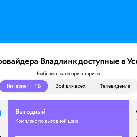
ровайдера Владлинк доступные в У
Выберите категорию тарифа
Интернет + ТВ
Всё для всех
Телевидение
Выгодный
Комплекс по выгодной цене