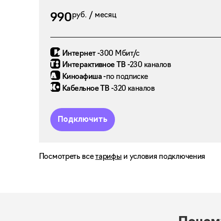
руб. / месяц
990
Интернет -
300 Мбит/с
Интерактивное ТВ -
230 каналов
Киноафиша -
по подписке
Кабельное ТВ -
320 каналов
Подключить
Посмотреть все
тарифы
и условия подключения
ВСЁ ПРО КИНО
Кабельное ТВ Льготное
Больше не нужно искать, нужно смотреть!
Тариф для пенсионеров
1490
руб. / месяц
руб. / месяц
180
990