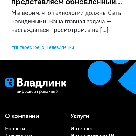
представляем обновленный
интерфейс Владлинк ТВ
Мы верим, что технологии должны быть
невидимыми. Ваша главная задача —
наслаждаться просмотром, а не […]
#Интересное_о_Телевидении
О компании
Услуги
Новости
Интернет
Документы
Интерактивное ТВ