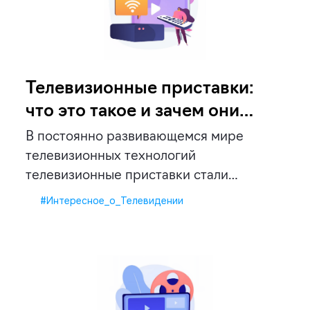
Телевизионные приставки:
что это такое и зачем они
нужны?
В постоянно развивающемся мире
телевизионных технологий
телевизионные приставки стали
неотъемлемой частью наших
#Интересное_о_Телевидении
развлекательных систем. Эти […]