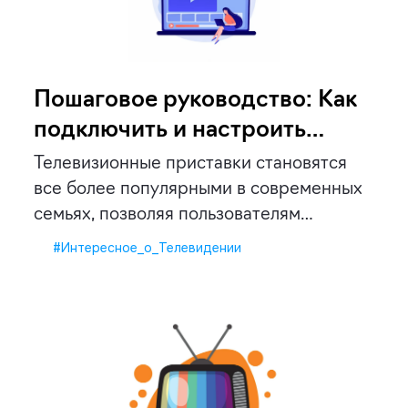
Пошаговое руководство: Как
подключить и настроить
телевизионную приставку
Телевизионные приставки становятся
все более популярными в современных
семьях, позволяя пользователям
получать доступ к широкому […]
#Интересное_о_Телевидении