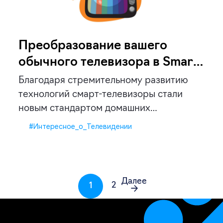
Преобразование вашего
обычного телевизора в Smart
TV: подробное руководство
Благодаря стремительному развитию
технологий смарт-телевизоры стали
новым стандартом домашних
развлечений. Эти телевизоры
#Интересное_о_Телевидении
предлагают широкий спектр […]
Далее
2
1
→